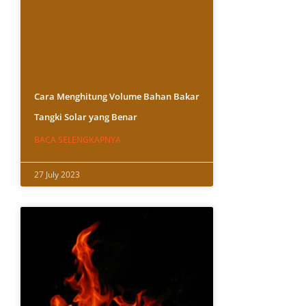
Cara Menghitung Volume Bahan Bakar
Tangki Solar yang Benar
BACA SELENGKAPNYA
27 July 2023