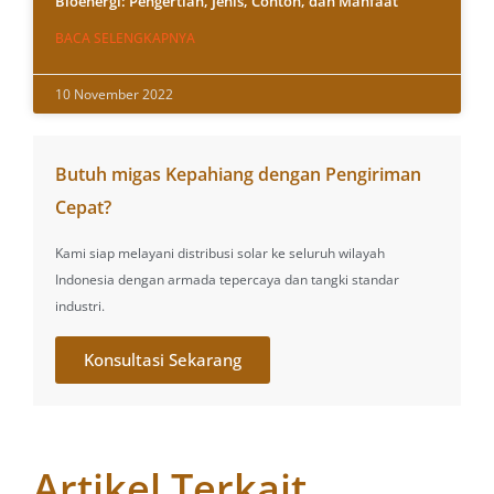
Bioenergi: Pengertian, Jenis, Contoh, dan Manfaat
BACA SELENGKAPNYA
10 November 2022
Butuh migas Kepahiang dengan Pengiriman
Cepat?
Kami siap melayani distribusi solar ke seluruh wilayah
Indonesia dengan armada tepercaya dan tangki standar
industri.
Konsultasi Sekarang
Artikel Terkait