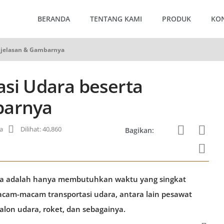
BERANDA
TENTANG KAMI
PRODUK
KO
enjelasan & Gambarnya
asi Udara beserta
barnya
ia
Dilihat: 40,860
Bagikan:
dara adalah hanya membutuhkan waktu yang singkat
acam-macam transportasi udara, antara lain pesawat
lon udara, roket, dan sebagainya.