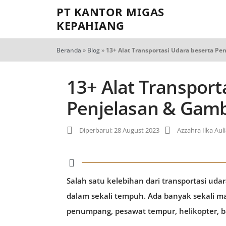
PT KANTOR MIGAS
KEPAHIANG
Beranda
»
Blog
»
13+ Alat Transportasi Udara beserta P
13+ Alat Transport
Penjelasan & Gam
Diperbarui: 28 August 2023
Azzahra Ilka Aul
Salah satu kelebihan dari transportasi u
dalam sekali tempuh. Ada banyak sekali m
penumpang, pesawat tempur, helikopter, ba