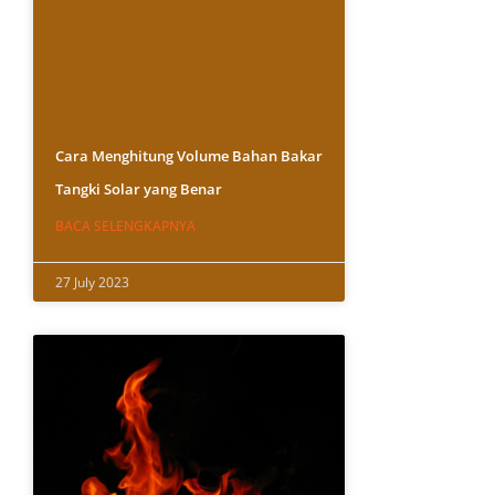
Cara Menghitung Volume Bahan Bakar
Tangki Solar yang Benar
BACA SELENGKAPNYA
27 July 2023