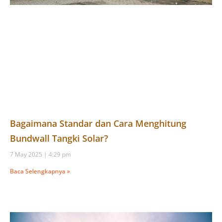
Bagaimana Standar dan Cara Menghitung
Bundwall Tangki Solar?
7 May 2025
4:29 pm
Baca Selengkapnya »