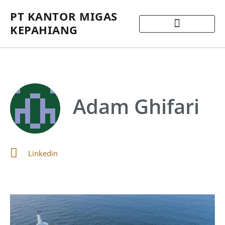
PT KANTOR MIGAS
KEPAHIANG
Adam Ghifari
Linkedin