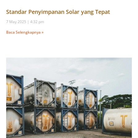
Standar Penyimpanan Solar yang Tepat
7 May 2025
4:32 pm
Baca Selengkapnya »