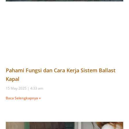
Pahami Fungsi dan Cara Kerja Sistem Ballast
Kapal
15 May 2025
4:33 am
Baca Selengkapnya »