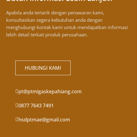
Apabila anda tertarik dengan penawaran kami,
konsultasikan segera kebutuhan anda dengan
menghubungi kontak kami untuk mendapatkan informasi
lebih detail terkait produk perusahaan.
HUBUNGI KAMI
pt@ptmigaskepahiang.com
0877 7643 7491
hsdptmae@gmail.com