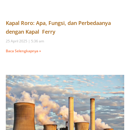
Kapal Roro: Apa, Fungsi, dan Perbedaanya
dengan Kapal Ferry
25 April 2025
5:36 am
Baca Selengkapnya »